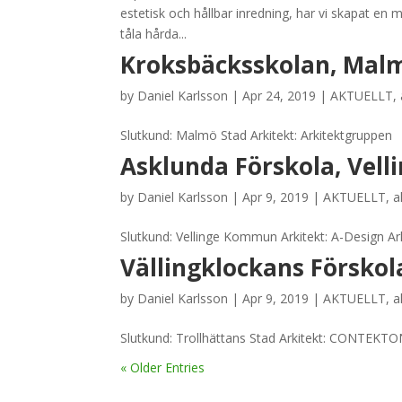
estetisk och hållbar inredning, har vi skapat en m
tåla hårda...
Kroksbäcksskolan, Mal
by
Daniel Karlsson
|
Apr 24, 2019
|
AKTUELLT
,
Slutkund: Malmö Stad Arkitekt: Arkitektgruppen
Asklunda Förskola, Vell
by
Daniel Karlsson
|
Apr 9, 2019
|
AKTUELLT
,
a
Slutkund: Vellinge Kommun Arkitekt: A-Design Ar
Vällingklockans Förskol
by
Daniel Karlsson
|
Apr 9, 2019
|
AKTUELLT
,
a
Slutkund: Trollhättans Stad Arkitekt: CONTEKTO
« Older Entries