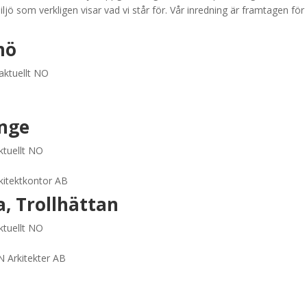
iljö som verkligen visar vad vi står för. Vår inredning är framtagen för 
mö
aktuellt NO
inge
ktuellt NO
kitektkontor AB
a, Trollhättan
ktuellt NO
N Arkitekter AB