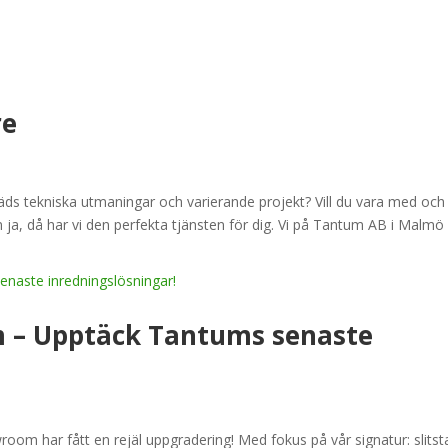
re
räds tekniska utmaningar och varierande projekt? Vill du vara med och
a, då har vi den perfekta tjänsten för dig. Vi på Tantum AB i Malmö
om – Upptäck Tantums senaste
room har fått en rejäl uppgradering! Med fokus på vår signatur: slitst