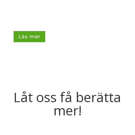
som vill kombinera 3D-konstruktion, produktionsteknik
och digital utveckling i en roll där du får stort inflytande.
Hos Tantum får du möjlighet att bygga upp och
vidareutveckla vårt arbete i TopSolid – från...
Läs mer
Låt oss få berätta
mer!