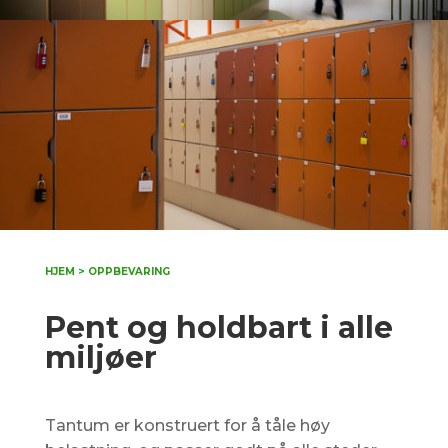
HJEM
>
OPPBEVARING
Pent og holdbart i alle
miljøer
Tantum er konstruert for å tåle høy