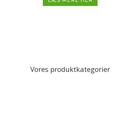
LÆS MERE HER
Vores produktkategorier
O
Siddebænke