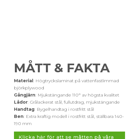
MÅTT & FAKTA
Material
: Högtryckslaminat på vattenfastlimmad
björkplywood
Gångjärn
: Mjukstängande 110° av högsta kvalitet
Lådor
: Grålackerat stål, fullutdrag, mjukstängande
Handtag
: Bygelhandtag i rostfritt stål
Ben
: Extra kraftig modell i rostfritt stål, ställbara 140-
190 mm
Klicka här för att se måtten på våra