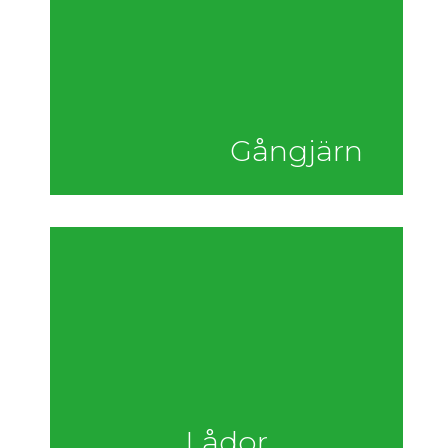
Gångjärn
Lådor